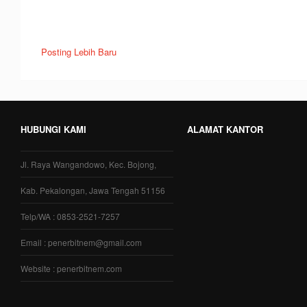
Posting Lebih Baru
HUBUNGI KAMI
ALAMAT KANTOR
Jl. Raya Wangandowo, Kec. Bojong,
Kab. Pekalongan, Jawa Tengah 51156
Telp/WA : 0853-2521-7257
Email : penerbitnem@gmail.com
Website : penerbitnem.com