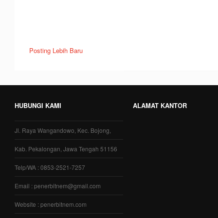
Posting Lebih Baru
HUBUNGI KAMI
ALAMAT KANTOR
Jl. Raya Wangandowo, Kec. Bojong,
Kab. Pekalongan, Jawa Tengah 51156
Telp/WA : 0853-2521-7257
Email : penerbitnem@gmail.com
Website : penerbitnem.com