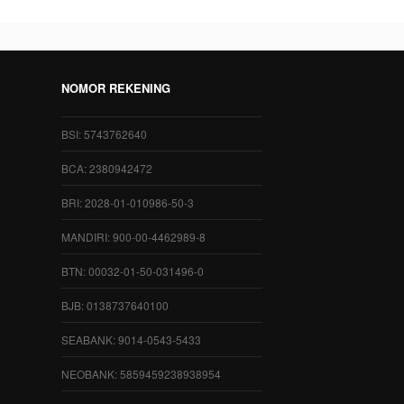
NOMOR REKENING
BSI: 5743762640
BCA: 2380942472
BRI: 2028-01-010986-50-3
MANDIRI: 900-00-4462989-8
BTN: 00032-01-50-031496-0
BJB: 0138737640100
SEABANK: 9014-0543-5433
NEOBANK: 5859459238938954