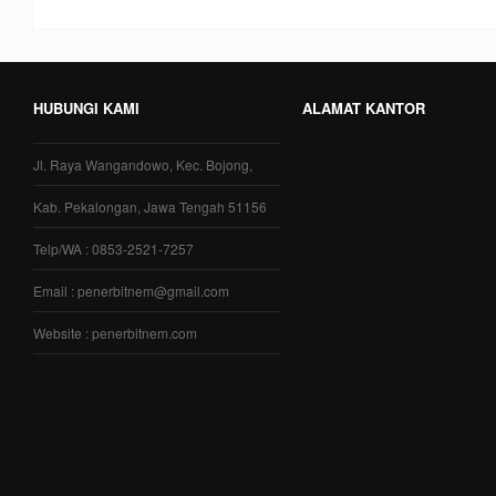
HUBUNGI KAMI
ALAMAT KANTOR
Jl. Raya Wangandowo, Kec. Bojong,
Kab. Pekalongan, Jawa Tengah 51156
Telp/WA : 0853-2521-7257
Email : penerbitnem@gmail.com
Website : penerbitnem.com