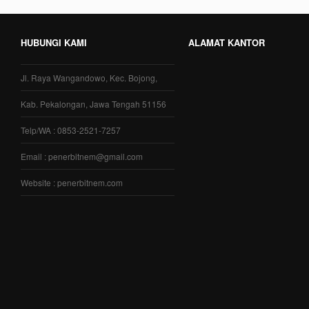
HUBUNGI KAMI
ALAMAT KANTOR
Jl. Raya Wangandowo, Kec. Bojong,
Kab. Pekalongan, Jawa Tengah 51156
Telp/WA : 0853-2521-7257
Email : penerbitnem@gmail.com
Website : penerbitnem.com