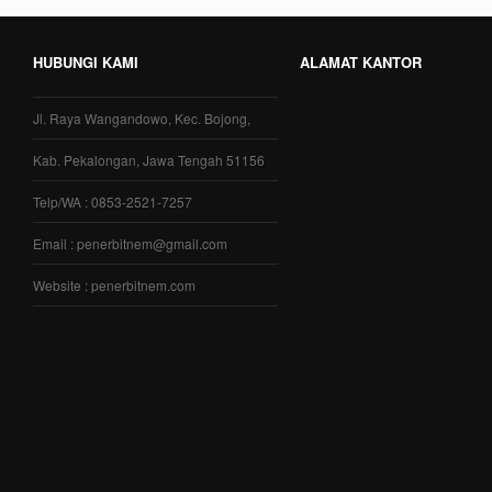
HUBUNGI KAMI
ALAMAT KANTOR
Jl. Raya Wangandowo, Kec. Bojong,
Kab. Pekalongan, Jawa Tengah 51156
Telp/WA : 0853-2521-7257
Email : penerbitnem@gmail.com
Website : penerbitnem.com