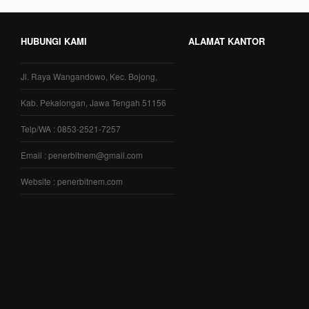
HUBUNGI KAMI
ALAMAT KANTOR
Jl. Raya Wangandowo, Kec. Bojong,
Kab. Pekalongan, Jawa Tengah 51156
Telp/WA : 0853-2521-7257
Email : penerbitnem@gmail.com
Website : penerbitnem.com