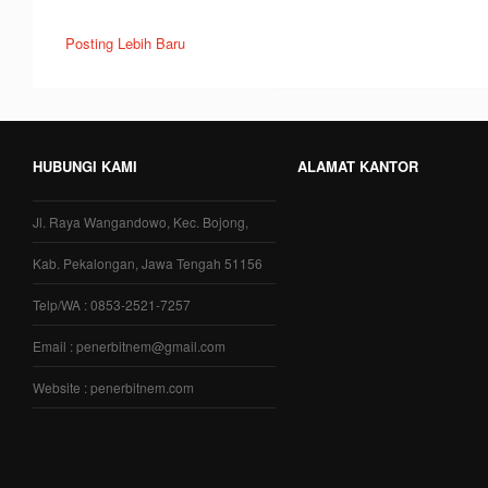
Posting Lebih Baru
HUBUNGI KAMI
ALAMAT KANTOR
Jl. Raya Wangandowo, Kec. Bojong,
Kab. Pekalongan, Jawa Tengah 51156
Telp/WA : 0853-2521-7257
Email : penerbitnem@gmail.com
Website : penerbitnem.com