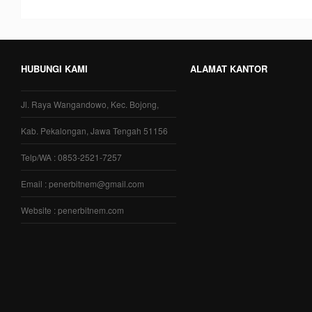
HUBUNGI KAMI
ALAMAT KANTOR
Jl. Raya Wangandowo, Kec. Bojong,
Kab. Pekalongan, Jawa Tengah 51156
Telp/WA : 0853-2521-7257
Email : penerbitnem@gmail.com
Website : penerbitnem.com