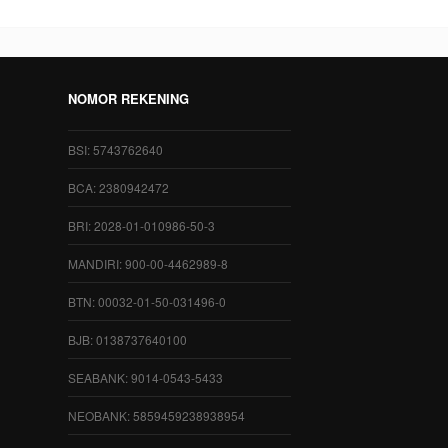
NOMOR REKENING
BSI: 5743762640
BCA: 2380942472
BRI: 2028-01-010986-50-3
MANDIRI: 900-00-4462989-8
BTN: 00032-01-50-031496-0
BJB: 0138737640100
SEABANK: 9014-0543-5433
NEOBANK: 5859459238938954