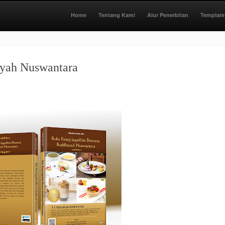
Home
Tentang Kami
Alur Penerbitan
Template
yah Nuswantara