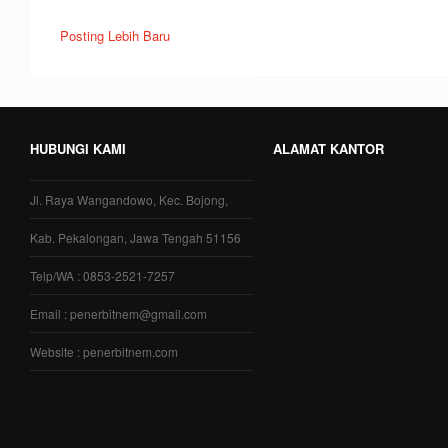
Posting Lebih Baru
HUBUNGI KAMI
ALAMAT KANTOR
Jl. Raya Wangandowo, Kec. Bojong,
Kab. Pekalongan, Jawa Tengah 51156
Telp/WA : 0853-2521-7257
Email : penerbitnem@gmail.com
Website : penerbitnem.com