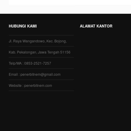
HUBUNGI KAMI
ALAMAT KANTOR
Jl. Raya Wangandowo, Kec. Bojong,
Kab. Pekalongan, Jawa Tengah 51156
Telp/WA : 0853-2521-7257
Email : penerbitnem@gmail.com
Website : penerbitnem.com