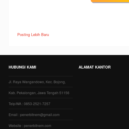
Posting Lebih Baru
HUBUNGI KAMI
ALAMAT KANTOR
Jl. Raya Wangandowo, Kec. Bojong,
Kab. Pekalongan, Jawa Tengah 51156
Telp/WA : 0853-2521-7257
Email : penerbitnem@gmail.com
Website : penerbitnem.com