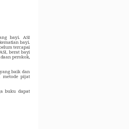
ng bayi. ASI
 kematian bayi
.
belum tercapai
SI, berat bayi
radaan perokok,
yang baik dan
 metode pijat
ga buku dapat