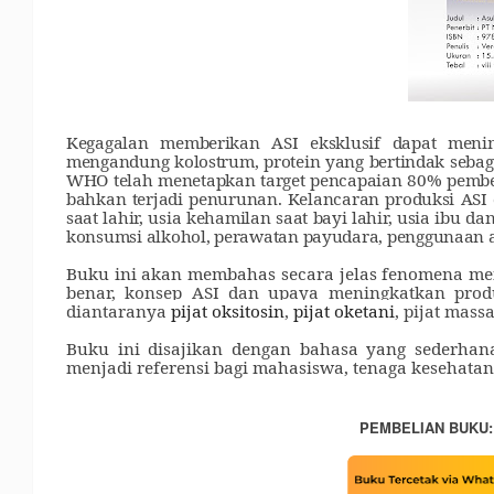
Kegagalan memberikan ASI eksklusif dapat men
mengandung kolostrum, protein yang bertindak sebag
WHO telah menetapkan target pencapaian 80% pemberi
bahkan terjadi penurunan. Kelancaran produksi ASI d
saat lahir, usia kehamilan saat bayi lahir, usia ibu d
konsumsi alkohol, perawatan payudara, penggunaan ala
Buku ini akan membahas secara jelas fenomena men
benar, konsep ASI dan upaya meningkatkan produ
diantaranya
pijat oksitosin
,
pijat oketani
, pijat
massa
Buku ini disajikan dengan bahasa yang sederhan
menjadi referensi bagi mahasiswa, tenaga kesehata
PEMBELIAN BUKU: