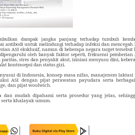
imbulkan dampak jangka panjang terhadap tumbuh kemba
ai antibodi untuk melindungi terhadap infeksi dan mencegah
an ASI eksklusif, namun di beberapa negara target tersebut 
ipengaruhi oleh banyak faktor seperti, frekuensi pemberian A
an paritas, stres dan penyakit akut, inisiasi menyusu dini, kebe
t kontrasepsi dan status gizi
.
yusui di Indonesia, konsep masa nifas,
manajenem laktasi 
ksi ASI dengan pijat perawatan payudara serta berbagai
ge,
dan
pijat woolwich
.
a dan mudah dipahami serta prosedur yang jelas, sehing
n serta khalayak umum.