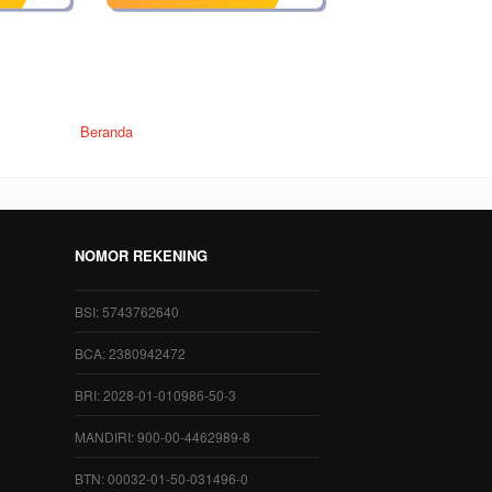
Beranda
NOMOR REKENING
BSI: 5743762640
BCA: 2380942472
BRI: 2028-01-010986-50-3
MANDIRI: 900-00-4462989-8
BTN: 00032-01-50-031496-0