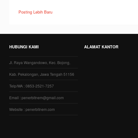
Posting Lebih Baru
HUBUNGI KAMI
ALAMAT KANTOR
Jl. Raya Wangandowo, Kec. Bojong,
Kab. Pekalongan, Jawa Tengah 51156
Telp/WA : 0853-2521-7257
Email : penerbitnem@gmail.com
Website : penerbitnem.com