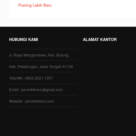
Posting Lebih Baru
HUBUNGI KAMI
ALAMAT KANTOR
Jl. Raya Wangandowo, Kec. Bojong,
Kab. Pekalongan, Jawa Tengah 51156
Telp/WA : 0853-2521-7257
Email : penerbitnem@gmail.com
Website : penerbitnem.com