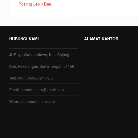
Posting Lebih Baru
HUBUNGI KAMI
ALAMAT KANTOR
Jl. Raya Wangandowo, Kec. Bojong,
Kab. Pekalongan, Jawa Tengah 51156
Telp/WA : 0853-2521-7257
Email : penerbitnem@gmail.com
Website : penerbitnem.com