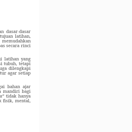
n dasar-dasar
ujuan latihan,
tuk memudahkan
pas secara rinci
i latihan yang
 tubuh, tetapi
uga dilengkapi
ur agar setiap
ai bahan ajar
n mandiri bagi
a”
tidak hanya
fisik, mental,