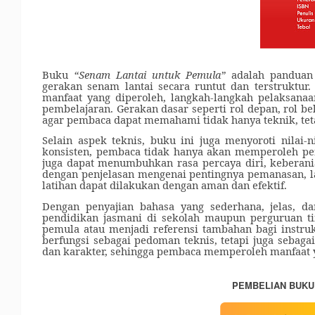
Buku
“Senam Lantai untuk Pemula”
adalah panduan 
gerakan senam lantai secara runtut dan terstruktur.
manfaat yang diperoleh, langkah-langkah pelaksana
pembelajaran. Gerakan dasar seperti rol depan, rol bel
agar pembaca dapat memahami tidak hanya teknik, teta
Selain aspek teknis, buku ini juga menyoroti nilai-
konsisten, pembaca tidak hanya akan memperoleh pen
juga dapat menumbuhkan rasa percaya diri, keberania
dengan penjelasan mengenai pentingnya pemanasan, la
latihan dapat dilakukan dengan aman dan efektif.
Dengan penyajian bahasa yang sederhana, jelas, d
pendidikan jasmani di sekolah maupun perguruan tin
pemula atau menjadi referensi tambahan bagi instru
berfungsi sebagai pedoman teknis, tetapi juga sebag
dan karakter, sehingga pembaca memperoleh manfaat yan
PEMBELIAN BUKU