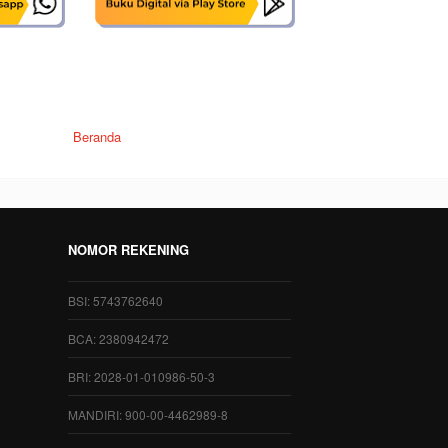
Beranda
NOMOR REKENING
BSI: 5743762640
BCA: 2380942472
BRI: 2028-01-010986-50-3
MANDIRI: 900-00-4462989-8