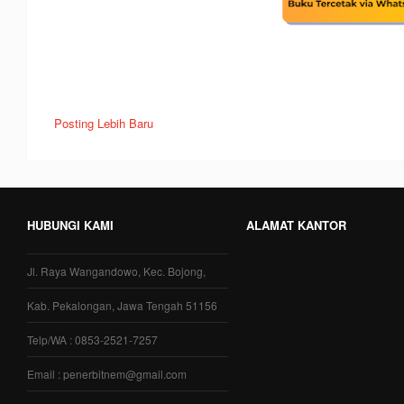
Posting Lebih Baru
HUBUNGI KAMI
ALAMAT KANTOR
Jl. Raya Wangandowo, Kec. Bojong,
Kab. Pekalongan, Jawa Tengah 51156
Telp/WA : 0853-2521-7257
Email : penerbitnem@gmail.com