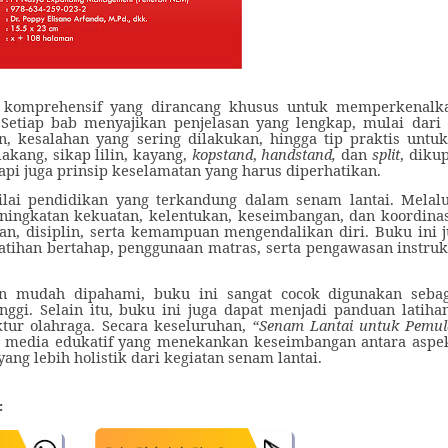
komprehensif yang dirancang khusus untuk memperkenalka
 Setiap bab menyajikan penjelasan yang lengkap, mulai dari t
an, kesalahan yang sering dilakukan, hingga tip praktis un
akang, sikap lilin, kayang,
kopstand
,
handstand,
dan
split
, diku
pi juga prinsip keselamatan yang harus diperhatikan.
nilai pendidikan yang terkandung dalam senam lantai. Melalu
ingkatan kekuatan, kelentukan, keseimbangan, dan koordinasi
n, disiplin, serta kemampuan mengendalikan diri. Buku ini j
tihan bertahap, penggunaan matras, serta pengawasan instrukt
an mudah dipahami, buku ini sangat cocok digunakan sebag
ggi. Selain itu, buku ini juga dapat menjadi panduan latiha
ktur olahraga. Secara keseluruhan,
“Senam Lantai untuk Pemul
ai media edukatif yang menekankan keseimbangan antara aspek 
g lebih holistik dari kegiatan senam lantai.
: