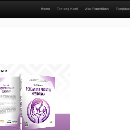
Home
Tentang Kami
Alur Penerbitan
Template
n