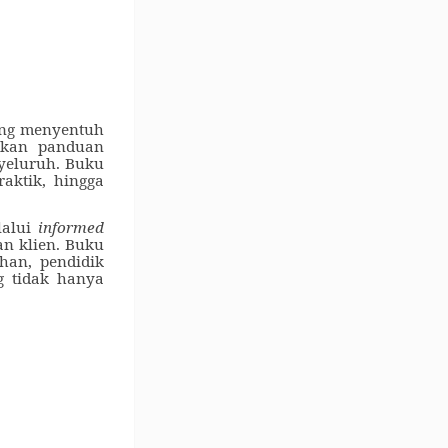
ang menyentuh
akan panduan
yeluruh. Buku
raktik, hingga
lalui
informed
an klien. Buku
han, pendidik
g tidak hanya