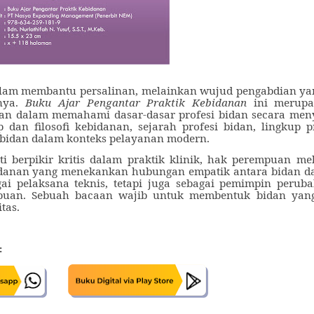
 dalam membantu persalinan, melainkan wujud pengabdian y
nya.
Buku Ajar Pengantar Praktik Kebidanan
ini
merup
nan dalam memahami dasar-dasar profesi bidan secara men
dan filosofi kebidanan, sejarah profesi bidan, lingkup p
 bidan dalam konteks pelayanan modern.
rti berpikir kritis dalam praktik klinik, hak perempuan me
 kebidanan yang menekankan hubungan empatik antara bidan d
ai pelaksana teknis, tetapi juga sebagai pemimpin peruba
mpuan. Sebuah bacaan wajib untuk membentuk bidan yan
itas.
: