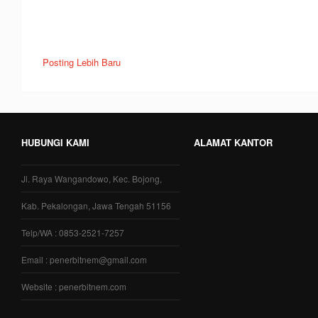
Posting Lebih Baru
HUBUNGI KAMI
ALAMAT KANTOR
Jl. Raya Wangandowo, Kec. Bojong,
Kab. Pekalongan, Jawa Tengah 51156
Telp/WA : 0853-2521-7257
Email : penerbitnem@gmail.com
Website : penerbitnem.com