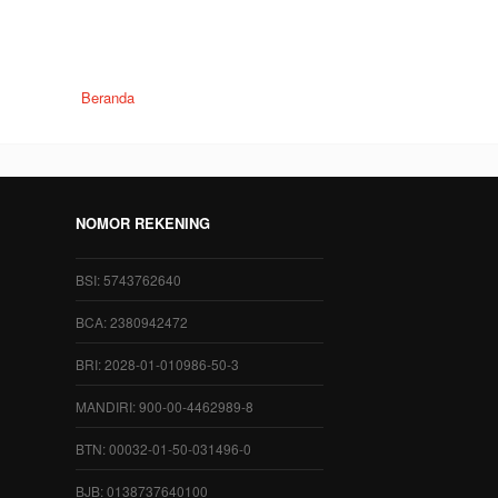
Beranda
NOMOR REKENING
BSI: 5743762640
BCA: 2380942472
BRI: 2028-01-010986-50-3
MANDIRI: 900-00-4462989-8
BTN: 00032-01-50-031496-0
BJB: 0138737640100