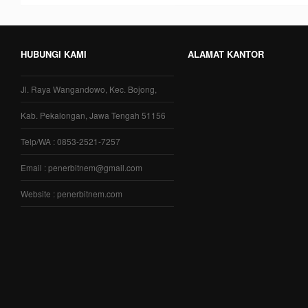
HUBUNGI KAMI
ALAMAT KANTOR
Jl. Raya Wangandowo, Kec. Bojong,
Kab. Pekalongan, Jawa Tengah 51156
Telp/WA : 0853-2521-7257
Email : penerbitnem@gmail.com
Website : penerbitnem.com