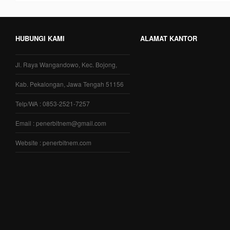
HUBUNGI KAMI
ALAMAT KANTOR
Jl. Raya Wangandowo, Kec. Bojong,
Kab. Pekalongan, Jawa Tengah 51156
Telp/WA : 0853-2521-7257
Email : penerbitnem@gmail.com
Website : penerbitnem.com