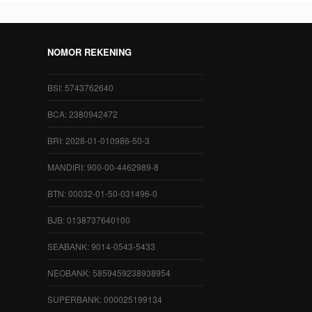
NOMOR REKENING
BSI: 5743762640
BCA: 2380942472
BRI: 2028-01-010986-50-3
MANDIRI: 900-00-4462989-8
BTN: 00032-01-50-031496-0
BJB: 0138737640100
SEABANK: 9014-0543-5433
NEOBANK: 5859459238938954
SUPERBANK: 000025199134