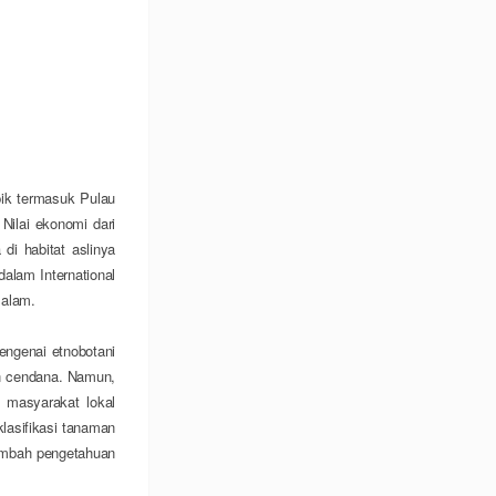
pik termasuk Pulau
.
Nilai ekonomi
dari
di habitat aslinya
dalam International
 alam.
engenai etnobotani
an cendana. Namun,
 masyarakat lokal
lasifikasi tanaman
ambah pengetahuan