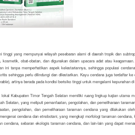
mi tinggi yang mempunyai wilayah pesebaran alami di daerah tropik dan subtro
n, kosmetik, obat-obatan, dan digunakan dalam upacara adat atau keagamaan
man ini tanpa memperhatikan aspek kelestarian
n
ya, sehingga populasi cendana 
is sehingga perlu dilindungi dan dilestarikan. Kayu cendana juga terdaftar ke 
rable
)
,
artinya berada pada kondisi berisiko tinggi untuk mengalami kepunahan di
 lokal Kabupaten Timor Tengah Selatan memiliki ruang lingkup kajian utama m
gah Selatan, yang meliputi pemanfaatan, pengolahan, dan pemeliharaan tanam
atan, pengolahan, dan pemeliharaan tanaman cendana yang dilakukan oleh
mengenai cendana dan etnobotani, yang mengkaji morfologi tanaman cendana, k
n cendana, sebaran ekologis tanaman cendana, dan lain-lain yang dapat men