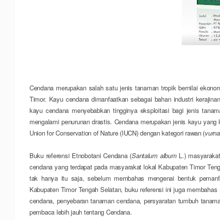
C
endana merupakan salah satu jenis tanaman tropik bernilai ekono
Timor. Kayu cendana dimanfaatkan sebagai bahan industri kerajina
kayu cendana menyebabkan tingginya e
ks
ploitasi bagi jenis tana
mengalami penurunan drastis. Cendana merupakan jenis kayu yang krit
Union for Conservation of Nature (IUCN) dengan kategori rawan (
vurna
Buku referensi
Etnobotani Cendana (
Santalum album
L.) masyarakat
cendana yang terdapat pada masyarakat lokal Kabupaten Timor Ten
tak hanya itu saja, sebelum membahas mengenai bentuk pemanfa
Kabupaten Timor Tengah Selatan, buku referensi ini juga membahas 
cendana, penyebaran tanaman cendana, persyaratan tumbuh tanama
pembaca lebih jauh tentang Cendana.