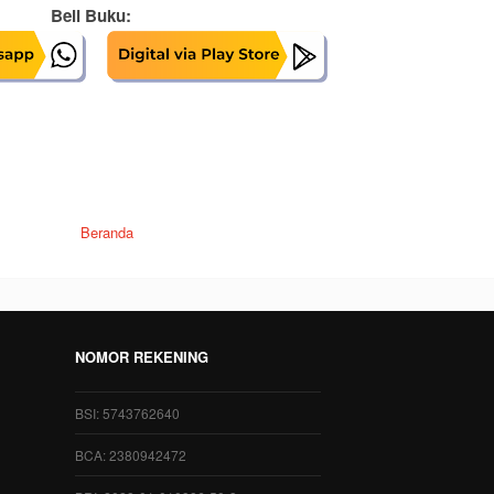
Beli Buku:
Beranda
NOMOR REKENING
BSI: 5743762640
BCA: 2380942472