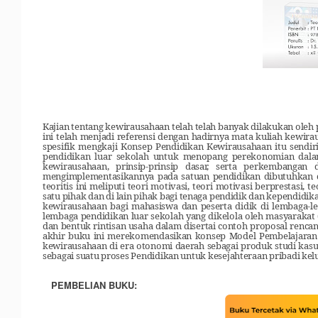
Kajian tentang kewirausahaan telah telah banyak dilakukan oleh
ini telah menjadi referensi dengan hadirnya mata kuliah kewira
spesifik mengkaji Konsep Pendidikan Kewirausahaan itu sendi
pendidikan luar sekolah untuk menopang perekonomian dala
kewirausahaan, prinsip-prinsip dasar, serta perkembangan
mengimplementasikannya pada satuan pendidikan dibutuhkan du
teoritis ini meliputi teori mo
t
ivasi, teori motivasi berprestasi, te
satu pihak dan di
lain pihak bagi tenaga pendidik dan kependid
kewirausahaan bagi mahasiswa dan peserta didik di lembaga-l
lembaga pendidikan luar sekolah yang dikelola
o
leh masyarakat 
dan bentuk rintisan usaha dalam disertai contoh proposal renc
akhir
buku ini
merekomendasikan konsep Model Pembelajaran K
kewirausahaan di era otonomi daerah sebagai produk studi kasu
sebagai suatu proses Pendidikan untuk kesejahteraan pribadi ke
PEMBELIAN BUKU: