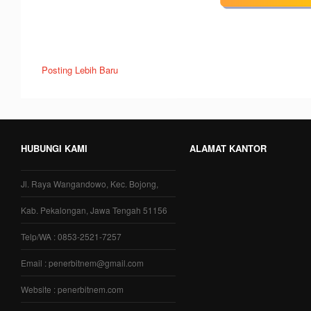
Posting Lebih Baru
HUBUNGI KAMI
ALAMAT KANTOR
Jl. Raya Wangandowo, Kec. Bojong,
Kab. Pekalongan, Jawa Tengah 51156
Telp/WA : 0853-2521-7257
Email : penerbitnem@gmail.com
Website : penerbitnem.com