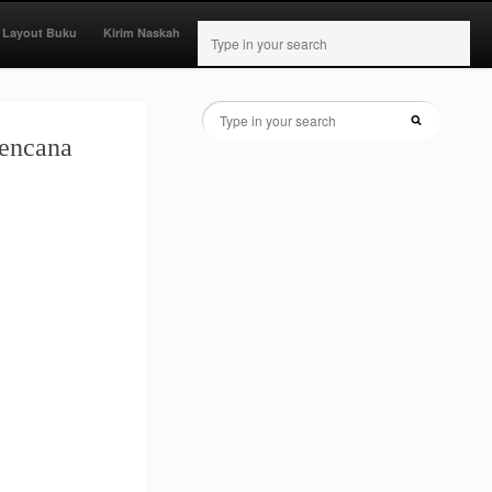
 Layout Buku
Kirim Naskah
rencana