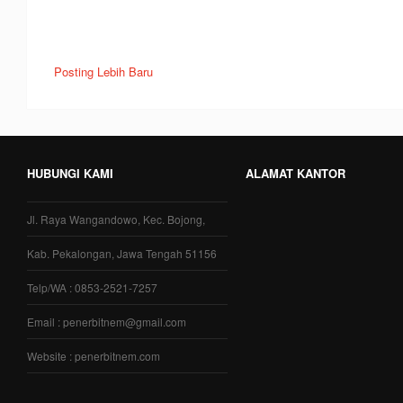
Posting Lebih Baru
HUBUNGI KAMI
ALAMAT KANTOR
Jl. Raya Wangandowo, Kec. Bojong,
Kab. Pekalongan, Jawa Tengah 51156
Telp/WA : 0853-2521-7257
Email : penerbitnem@gmail.com
Website : penerbitnem.com