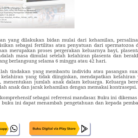
a
n
yang dilakukan bidan mulai dari kehamilan, persalinan
sikan sebagai fertilitas atau penyatuan dari spermatozoa
inan merupakan proses pergerakan keluarnya bayi, plasent
adalah masa dimulai setelah kelahiran plasenta dan berakh
ang berlangsung selama 6 minggu atau 42 hari
.
ah tindakan yang membantu individu atau pasangan suam
 kelahiran yang tidak diinginkan, mendapatkan kelahira
, menentukan jumlah anak dalam keluarga. Keluarga ber
ah anak dan jarak kehamilan dengan memakai kontrasepsi.
komprehensif sebagai referensi mandasar. Buku ini dikema
, buku ini dapat menambah pengetahuan dan kepada pemb