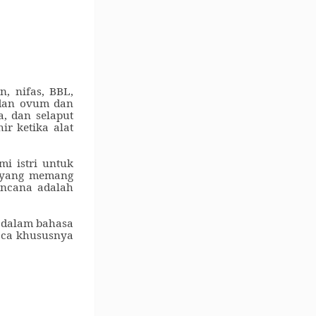
, nifas, BBL,
 dan ovum dan
a
,
dan selaput
ir ketika alat
i istri untuk
n yang memang
encana adalah
s dalam bahasa
aca khususnya