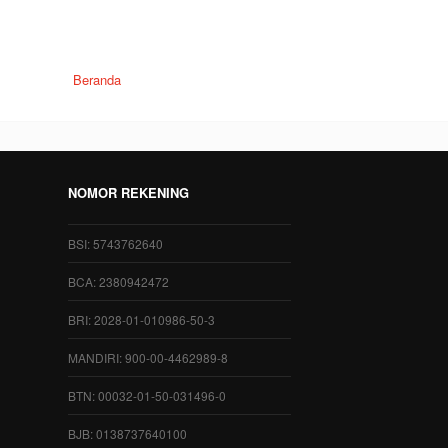
Beranda
NOMOR REKENING
BSI: 5743762640
BCA: 2380942472
BRI: 2028-01-010986-50-3
MANDIRI: 900-00-4462989-8
BTN: 00032-01-50-031496-0
BJB: 0138737640100