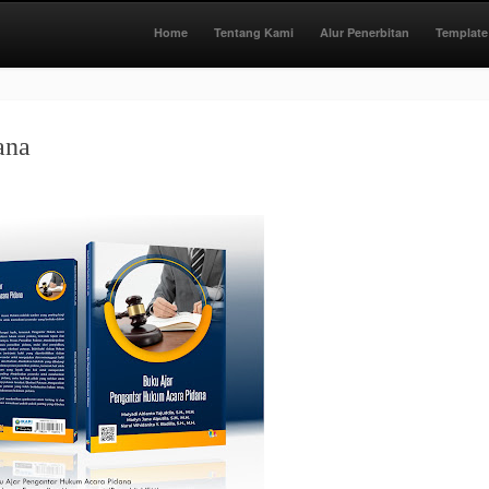
Home
Tentang Kami
Alur Penerbitan
Template
ana