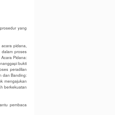
 prosedur yang
 acara pidana,
h dalam proses
m Acara Pidana:
enanggapi bukti
oses peradilan
n dan Banding:
tuk mengajukan
ah berkekuatan
bantu pembaca