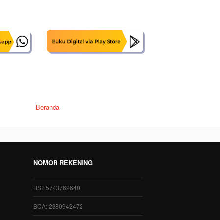
Beranda
NOMOR REKENING
BSI: 5743762640
BCA: 2380942472