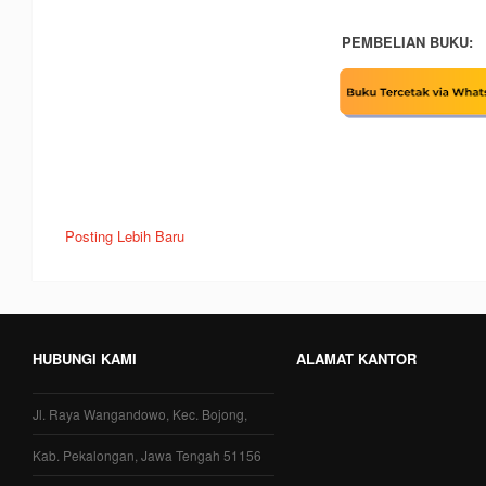
PEMBELIAN BUKU:
Posting Lebih Baru
HUBUNGI KAMI
ALAMAT KANTOR
Jl. Raya Wangandowo, Kec. Bojong,
Kab. Pekalongan, Jawa Tengah 51156