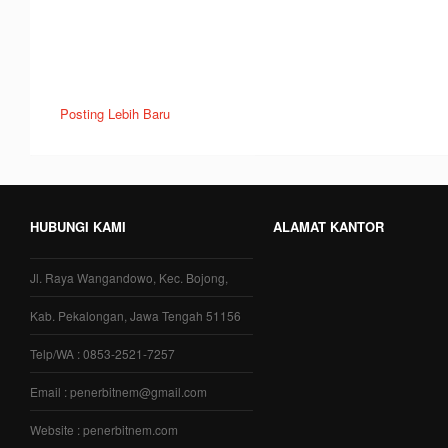
Posting Lebih Baru
HUBUNGI KAMI
ALAMAT KANTOR
Jl. Raya Wangandowo, Kec. Bojong,
Kab. Pekalongan, Jawa Tengah 51156
Telp/WA : 0853-2521-7257
Email : penerbitnem@gmail.com
Website : penerbitnem.com