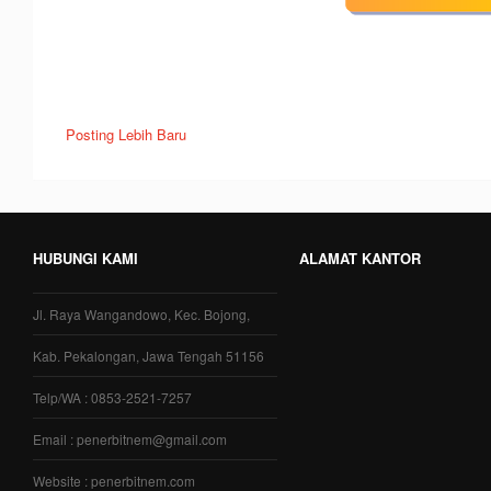
Posting Lebih Baru
HUBUNGI KAMI
ALAMAT KANTOR
Jl. Raya Wangandowo, Kec. Bojong,
Kab. Pekalongan, Jawa Tengah 51156
Telp/WA : 0853-2521-7257
Email : penerbitnem@gmail.com
Website : penerbitnem.com