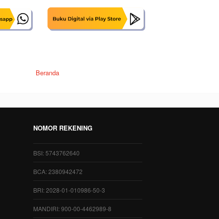
Beranda
NOMOR REKENING
BSI: 5743762640
BCA: 2380942472
BRI: 2028-01-010986-50-3
MANDIRI: 900-00-4462989-8