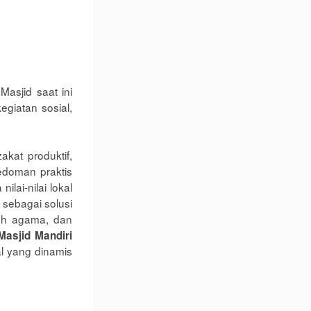
Masjid saat ini
giatan sosial,
at produktif,
edoman praktis
lai-nilai lokal
 sebagai solusi
okoh agama, dan
Masjid Mandiri
al yang dinamis