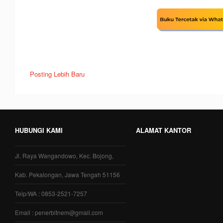
Posting Lebih Baru
HUBUNGI KAMI
ALAMAT KANTOR
Jl. Raya Wangandowo, Kec. Bojong,
Kab. Pekalongan, Jawa Tengah 51156
Telp/WA : 0853-2521-7257
Email : penerbitnem@gmail.com