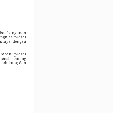
 dan bangunan
ngulas proses
iannya dengan
hibah, proses
ensif tentang
 pendukung dan