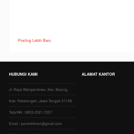
Posting Lebih Baru
HUBUNGI KAMI
ALAMAT KANTOR
Jl. Raya Wangandowo, Kec. Bojong,
Kab. Pekalongan, Jawa Tengah 51156
Telp/WA : 0853-2521-7257
Email : penerbitnem@gmail.com