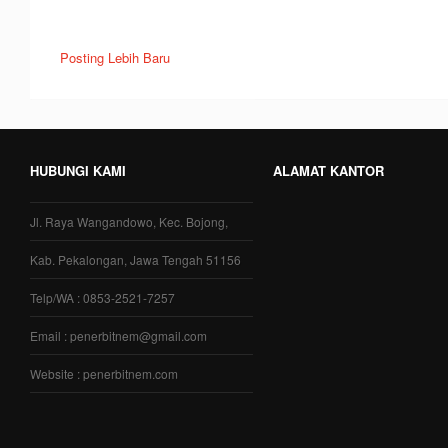
Posting Lebih Baru
HUBUNGI KAMI
ALAMAT KANTOR
Jl. Raya Wangandowo, Kec. Bojong,
Kab. Pekalongan, Jawa Tengah 51156
Telp/WA : 0853-2521-7257
Email : penerbitnem@gmail.com
Website : penerbitnem.com