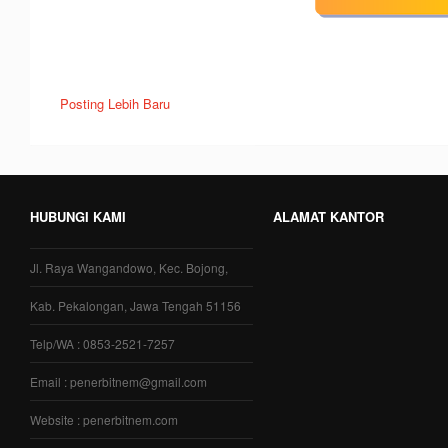
Posting Lebih Baru
HUBUNGI KAMI
ALAMAT KANTOR
Jl. Raya Wangandowo, Kec. Bojong,
Kab. Pekalongan, Jawa Tengah 51156
Telp/WA : 0853-2521-7257
Email : penerbitnem@gmail.com
Website : penerbitnem.com