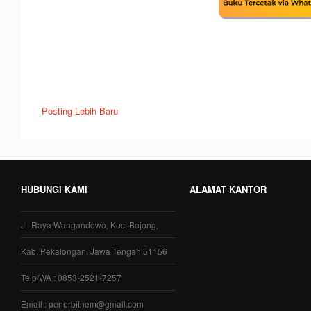
Posting Lebih Baru
HUBUNGI KAMI
ALAMAT KANTOR
Jl. Raya Wangandowo, Kec. Bojong,
Kab. Pekalongan, Jawa Tengah 51156
Telp/WA : 0853-2521-7257
Email : penerbitnem@gmail.com