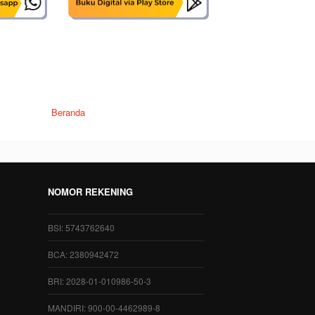
Beranda
NOMOR REKENING
BSI: 5743762640
BCA: 2380942472
BRI: 2028-01-010986-50-3
MANDIRI: 900-00-4462989-8