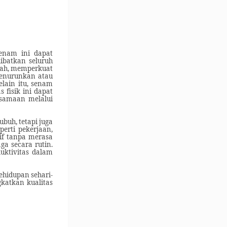
senam ini dapat
ibatkan seluruh
rah, memperkuat
 menurunkan atau
lain itu, senam
 fisik ini dapat
rsamaan melalui
buh, tetapi juga
erti pekerjaan,
if tanpa merasa
a secara rutin.
uktivitas dalam
ehidupan sehari-
katkan kualitas