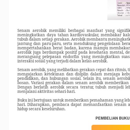
Senam aerobik memiliki berbagai manfaat yang signifi
meningkatkan daya tahan kardiovaskular, membakar kalor
tubuh dalam setiap gerakan. Aerobik membantu meningkatk
jantung dan paru-paru, serta mendukung pengelolaan berat
mempertahankan berat badan, karena mampu membakar kalo
aerobik juga berdampak positif pada kesehatan mental, de
merangsang pelepasan endorfin yang meningkatkan suas
interaksi sosial yang terjadi dalam kelas aerobik.
Senam aerobik, yang melibatkan gerakan cepat dan ritmis,
mengajarkan ketekunan dan disiplin dalam menjaga kebug
pendidikan, dan hubungan sosial. Selain itu, senam aero
bosan. Variasi gerakan dalam senam aerobik memberikan 
Dengan berlatih aerobik secara teratur, tubuh menjadi l
menjalani aktivitas sehari-hari.
Buku ini bertujuan untuk memberikan pemahaman yang lebih
hari. Diharapkan, pembaca dapat memanfaatkan senam ae
hidup secara keseluruhan.
PEMBELIAN BUKU