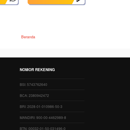
Beranda
NOMOR REKENING
BSI: 5743762640
BCA: 2380942472
BRI: 2028-01-010986-50-3
MANDIRI: 900-00-4462989-8
BTN: 00032-01-50-031496-0