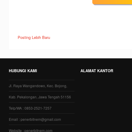
Posting Lebih Baru
HUBUNGI KAMI
ALAMAT KANTOR
Jl. Raya Wangandowo, Kec. Bojong,
Kab. Pekalongan, Jawa Tengah 51156
Telp/WA : 0853-2521-7257
Email : penerbitnem@gmail.com
Website : penerbitnem.com