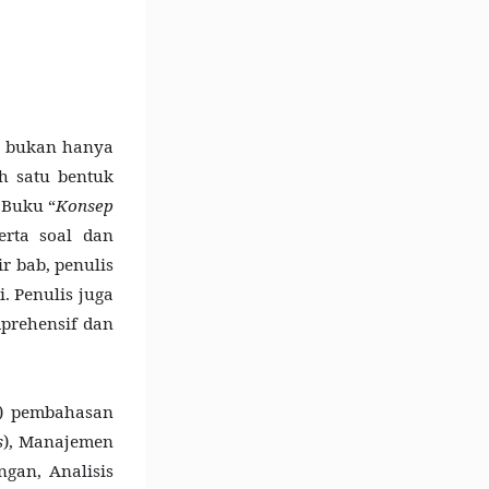
i bukan hanya
h satu bentuk
 Buku “
Konsep
erta soal dan
r bab, penulis
. Penulis juga
mprehensif dan
n) pembahasan
s
), Manajemen
gan, Analisis