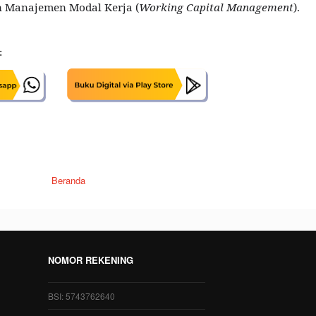
n Manajemen Modal Kerja (
Working Capital Management
).
:
Beranda
NOMOR REKENING
BSI: 5743762640