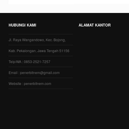
HUBUNGI KAMI
ALAMAT KANTOR
Jl. Raya Wangandowo, Kec. Bojong,
Kab. Pekalongan, Jawa Tengah 51156
Telp/WA : 0853-2521-7257
Email : penerbitnem@gmail.com
Website : penerbitnem.com