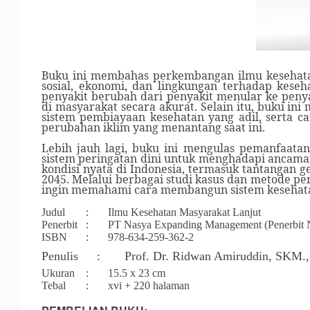
Buku ini membahas perkembangan ilmu kesehata
sosial, ekonomi, dan lingkungan terhadap kes
penyakit berubah dari penyakit menular ke peny
di masyarakat secara akurat. Selain itu, buku in
sistem pembiayaan kesehatan yang adil, serta ca
perubahan iklim yang menantang saat ini.
Lebih jauh lagi, buku ini mengulas pemanfaata
sistem peringatan dini untuk menghadapi ancaman
kondisi nyata di Indonesia, termasuk tantangan 
2045. Melalui berbagai studi kasus dan metode pen
ingin memahami cara membangun sistem kesehatan
Judul
:
Ilmu Kesehatan Masyarakat Lanjut
Penerbit
:
PT Nasya Expanding Management (Penerbit
ISBN
:
978-634-259-362-2
Penulis
:
Prof. Dr. Ridwan Amiruddin, SKM.
Ukuran
:
15.5 x 23 cm
Tebal
:
	xvi 
+ 220 halaman