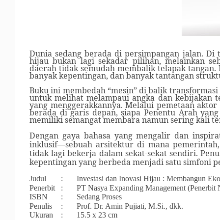
Dunia sedang berada di persimpangan jalan. Di t
hijau bukan lagi sekadar pilihan, melainkan 
daerah tidak semudah membalik telapak tangan. 
banyak kepentingan, dan banyak tantangan strukt
Buku ini membedah “mesin” di balik transformasi
untuk melihat melampaui angka dan kebijakan t
yang menggerakkannya. Melalui pemetaan aktor 
berada di garis depan, siapa Penentu Arah yang
memiliki semangat membara namun sering kali te
Dengan gaya bahasa yang mengalir dan inspirat
inklusif—sebuah arsitektur di mana pemerintah,
tidak lagi bekerja dalam sekat-sekat sendiri. Pe
kepentingan yang berbeda menjadi satu simfoni 
Judul
:
Investasi dan Inovasi Hijau : Membangun Eko
Penerbit
:
PT Nasya Expanding Management (Penerbit
ISBN
:
Sedang Proses
Penulis
:
Prof. Dr. Amin Pujiati, M.Si., dkk.
Ukuran
:
15.5 x 23 cm