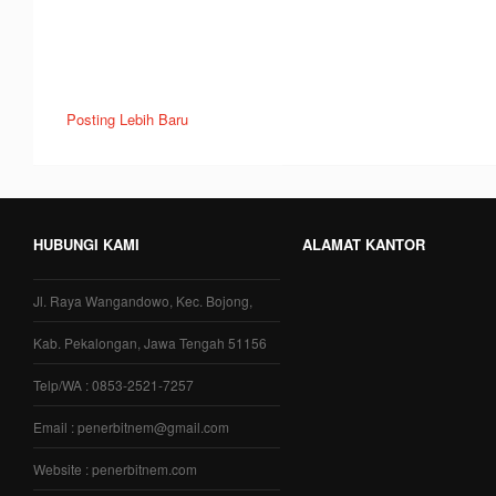
Posting Lebih Baru
HUBUNGI KAMI
ALAMAT KANTOR
Jl. Raya Wangandowo, Kec. Bojong,
Kab. Pekalongan, Jawa Tengah 51156
Telp/WA : 0853-2521-7257
Email : penerbitnem@gmail.com
Website : penerbitnem.com