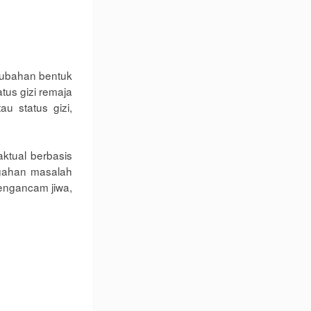
rubahan bentuk
tus gizi remaja
 status gizi,
 aktual berbasis
egahan masalah
mengancam jiwa,