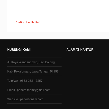
Posting Lebih Baru
HUBUNGI KAMI
ALAMAT KANTOR
Jl. Raya Wangandowo, Kec. Bojong,
Kab. Pekalongan, Jawa Tengah 51156
Telp/WA : 0853-2521-7257
Email : penerbitnem@gmail.com
Website : penerbitnem.com