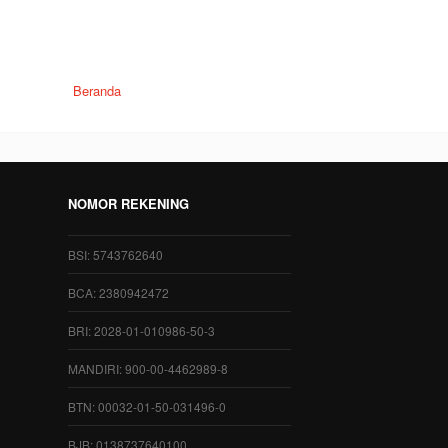
Beranda
NOMOR REKENING
BSI: 5743762640
BCA: 2380942472
BRI: 2028-01-010986-50-3
MANDIRI: 900-00-4462989-8
BTN: 00032-01-50-031496-0
BJB: 0138737640100