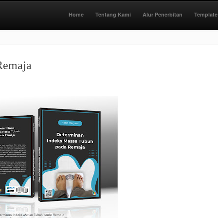
Home
Tentang Kami
Alur Penerbitan
Template
Remaja