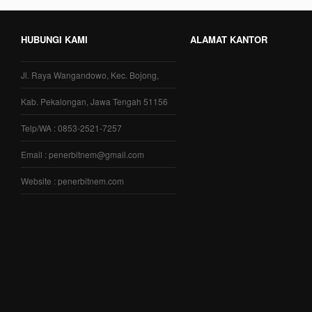
HUBUNGI KAMI
ALAMAT KANTOR
Jl. Raya Wangandowo, Kec. Bojong,
Kab. Pekalongan, Jawa Tengah 51156
Telp/WA : 0853-2521-7257
Email : penerbitnem@gmail.com
Website : penerbitnem.com