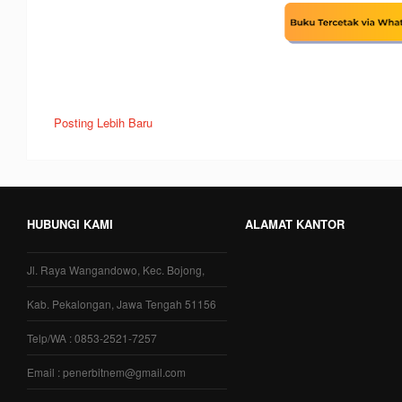
Posting Lebih Baru
HUBUNGI KAMI
ALAMAT KANTOR
Jl. Raya Wangandowo, Kec. Bojong,
Kab. Pekalongan, Jawa Tengah 51156
Telp/WA : 0853-2521-7257
Email : penerbitnem@gmail.com