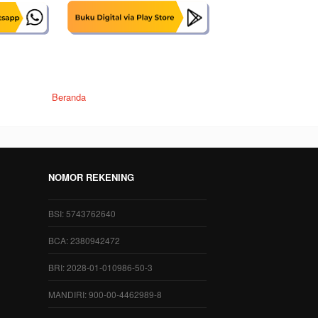
Beranda
NOMOR REKENING
BSI: 5743762640
BCA: 2380942472
BRI: 2028-01-010986-50-3
MANDIRI: 900-00-4462989-8