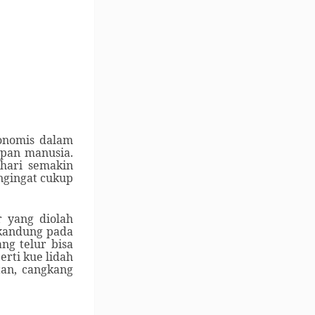
konomis dalam
upan manusia.
hari semakin
ngingat cukup
 yang diolah
rkandung pada
ng telur bisa
rti kue lidah
tan, cangkang