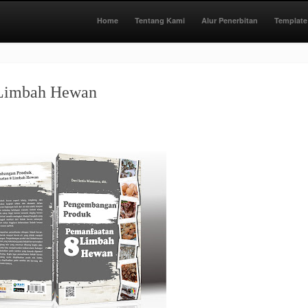
Home
Tentang Kami
Alur Penerbitan
Template
 Limbah Hewan