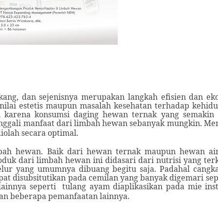
kang, dan sejenisnya merupakan langkah efisien dan e
nilai estetis maupun masalah kesehatan terhadap kehid
gi karena konsumsi daging hewan ternak yang semakin 
nggali manfaat dari limbah hewan sebanyak mungkin. Me
olah secara optimal.
bah hewan. Baik dari hewan ternak maupun hewan air
uk dari limbah hewan ini didasari dari nutrisi yang te
elur yang umumnya dibuang begitu saja. Padahal cangka
at disubsitutikan pada cemilan yang banyak digemari sepe
ainnya seperti tulang ayam diaplikasikan pada mie ins
dan beberapa pemanfaatan lainnya.