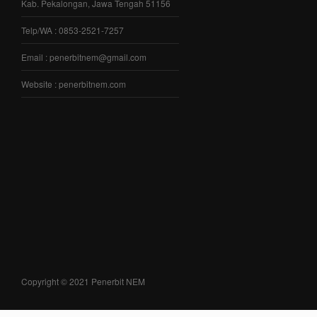
Kab. Pekalongan, Jawa Tengah 51156
Telp/WA : 0853-2521-7257
Email : penerbitnem@gmail.com
Website : penerbitnem.com
Copyright © 2021 Penerbit NEM