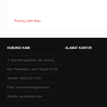
Posting Lebih Baru
HUBUNGI KAMI
ALAMAT KANTOR
Jl. Raya Wangandowo, Kec. Bojong,
Kab. Pekalongan, Jawa Tengah 51156
Telp/WA : 0853-2521-7257
Email : penerbitnem@gmail.com
Website : penerbitnem.com