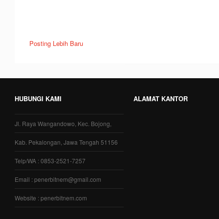
Posting Lebih Baru
HUBUNGI KAMI
ALAMAT KANTOR
Jl. Raya Wangandowo, Kec. Bojong,
Kab. Pekalongan, Jawa Tengah 51156
Telp/WA : 0853-2521-7257
Email : penerbitnem@gmail.com
Website : penerbitnem.com