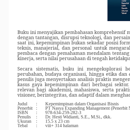
Buku ini menyajikan pembahasan komprehensif m
dengan tantangan, disrupsi teknologi, dan persa
saat ini, kepemimpinan bukan sekadar posisi fo
teknis, manajerial, dan personal untuk mengar
pembaca dengan pemahaman mendalam tentang p
kinerja, serta nilai perusahaan di tengah ketidakp
Secara sistematis, buku ini mengeksplorasi b
perubahan, budaya organisasi, hingga etika dan
penulis juga menyertakan analisis praktis mengen
kasus gaya kepemimpinan dari berbagai sektor.
relevan bagi akademisi, mahasiswa, serta prak
visioner, berintegritas, dan adaptif dalam mengh
Judul
:
Kepemimpinan dalam Organisasi Bisnis
Penerbit
:
PT Nasya Expanding Management (Penerbit
ISBN
:
978-634-259-282-3
Penulis
:
Dr. Hesti Widianti, S.E., M.Si., dkk.
Ukuran
:
15.5 x 23 cm
Tebal
:
viii+ 314 halaman