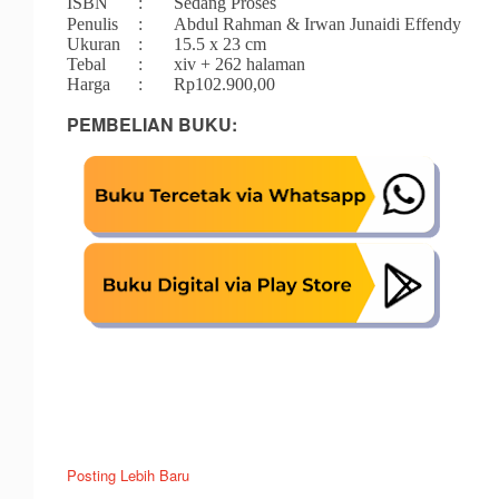
ISBN
:
Sedang Proses
Penulis
:
Abdul Rahman & Irwan Junaidi Effendy
Ukuran
:
15.5 x 23 cm
Tebal
:
	xiv 
+ 262 halaman
Harga
:
Rp102.900,00
PEMBELIAN BUKU:
Posting Lebih Baru