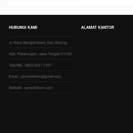
HUBUNGI KAMI
ALAMAT KANTOR
Jl. Raya Wangandowo, Kec. Bojong,
Kab. Pekalongan, Jawa Tengah 51156
Telp/WA : 0853-2521-7257
Email : penerbitnem@gmail.com
Website : penerbitnem.com