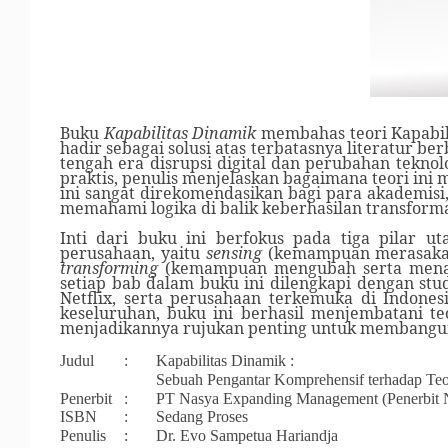
Buku
Kapabilitas Dinamik
membahas teori Kapabil
hadir sebagai solusi atas terbatasnya literatur b
tengah era disrupsi digital dan perubahan tekno
praktis, penulis menjelaskan bagaimana teori ini
ini sangat direkomendasikan bagi para akademisi,
memahami logika di balik keberhasilan transforma
Inti dari buku ini berfokus pada tiga pilar u
perusahaan, yaitu
sensing
(kemampuan merasaka
transforming
(kemampuan mengubah serta menat
setiap bab dalam buku ini dilengkapi dengan stud
Netflix, serta perusahaan terkemuka di Indonesi
keseluruhan, buku ini berhasil menjembatani teo
menjadikannya rujukan penting untuk membangun 
Judul
:
Kapabilitas Dinamik :
Sebuah Pengantar Komprehensif terhadap Teor
Penerbit
:
PT Nasya Expanding Management (Penerbit
ISBN
:
Sedang Proses
Penulis
:
Dr. Evo Sampetua Hariandja