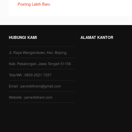
Posting Lebih Baru
HUBUNGI KAMI
ALAMAT KANTOR
Jl. Raya Wangandowo, Kec. Bojong,
Kab. Pekalongan, Jawa Tengah 51156
Telp/WA : 0853-2521-7257
Email : penerbitnem@gmail.com
Website : penerbitnem.com