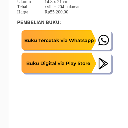
Ukuran
:
14.8 x 21 cm
Tebal
:
	xviii 
+ 204 halaman
Harga
:
Rp55.200,00
PEMBELIAN BUKU: