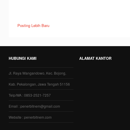
Posting Lebih Baru
HUBUNGI KAMI
ALAMAT KANTOR
Jl. Raya Wangandowo, Kec. Bojong,
Kab. Pekalongan, Jawa Tengah 51156
Telp/WA : 0853-2521-7257
Email : penerbitnem@gmail.com
Website : penerbitnem.com