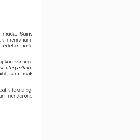
si muda. Sains
ntuk memahami
 terletak pada
ajikan konsep-
al storytelling
,
tif, dan tidak
alik teknologi
dan mendorong