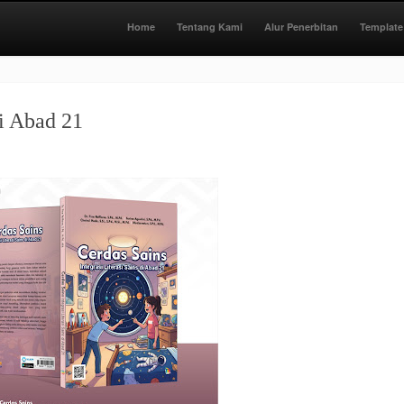
Home
Tentang Kami
Alur Penerbitan
Template
di Abad 21