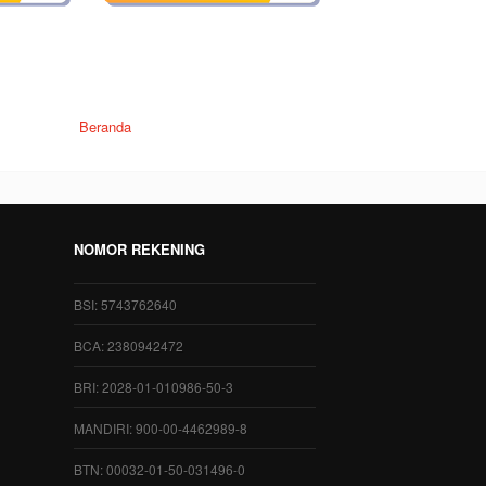
Beranda
NOMOR REKENING
BSI: 5743762640
BCA: 2380942472
BRI: 2028-01-010986-50-3
MANDIRI: 900-00-4462989-8
BTN: 00032-01-50-031496-0