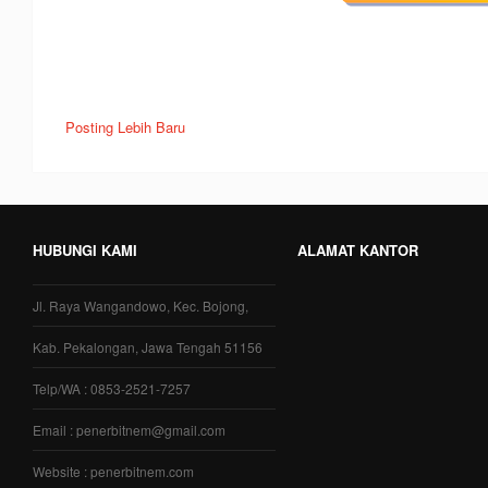
Posting Lebih Baru
HUBUNGI KAMI
ALAMAT KANTOR
Jl. Raya Wangandowo, Kec. Bojong,
Kab. Pekalongan, Jawa Tengah 51156
Telp/WA : 0853-2521-7257
Email : penerbitnem@gmail.com
Website : penerbitnem.com